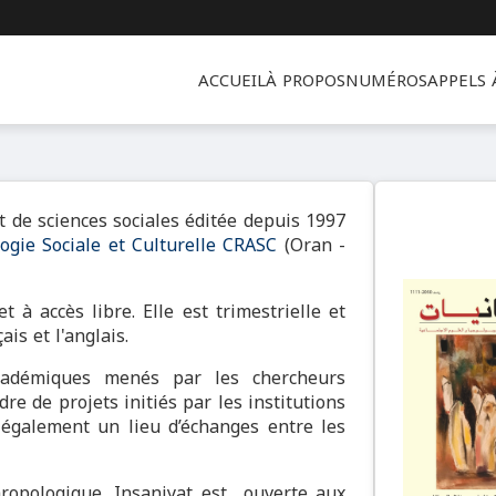
ACCUEIL
À PROPOS
NUMÉROS
APPELS
t de sciences sociales éditée depuis 1997
ogie Sociale et Culturelle CRASC
(Oran -
 à accès libre. Elle est trimestrielle et
ais et l'anglais.
cadémiques menés par les chercheurs
re de projets initiés par les institutions
e également un lieu d’échanges entre les
hropologique, Insaniyat est ouverte aux