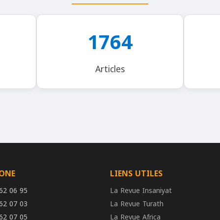
1764
Articles
HONE
LIENS UTILES
62 06 95
La Revue Insaniyat
62 07 03
La Revue Turath
62 07 05
La Revue Africa