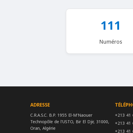
111
Numéros
ADRESSE
TÉLÉP
C.R.A.S.C. B.P. 1955 El-M'Naouer
+213 41 
Technopôle de l'USTO, Bir El Djir, 31000,
+213 41 
Oran, Algérie
+213 41 